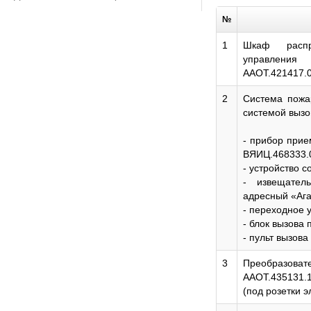
№
1
Шкаф распре
управлени
ААОТ.421417.0
2
Система пожар
системой вызов
- прибор прие
ВЯИЦ.468333.0
- устройство 
- извещатель
адресный «Ага
- переходное у
- блок вызова 
3
Преобразо
ААОТ.435131.
(под розетки э