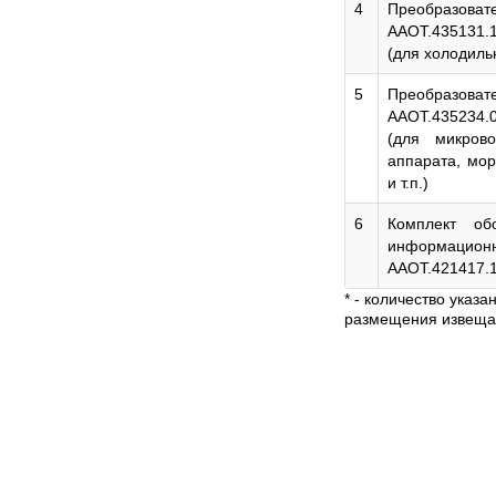
4
Преобразо
ААОТ.435131.
(для холодиль
5
Преобразо
ААОТ.435234.
(для микрово
аппарата, мор
и т.п.)
6
Комплект об
информацион
ААОТ.421417.
* - количество указ
размещения извещат