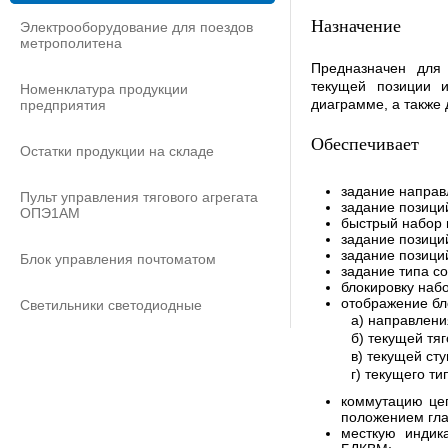
Назначение
Электрооборудование для поездов
метрополитена
Предназначен для
текущей позиции и
Номенклатура продукции
диаграмме, а также
предприятия
Обеспечивает
Остатки продукции на складе
задание направ
Пульт управления тягового агрегата
задание позиций
ОПЭ1АМ
быстрый набор и
задание позици
задание позици
Блок управления почтоматом
задание типа с
блокировку наб
отображение б
Светильники светодиодные
а) направлени
б) текущей тя
в) текущей ст
г) текущего т
коммутацию цеп
положением гла
месткую индик