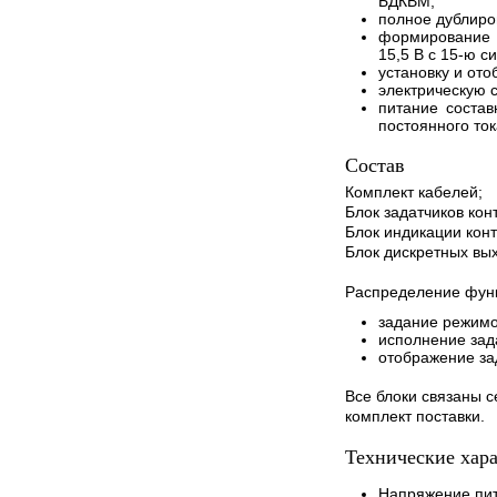
БДКВМ;
полное дублир
формирование 
15,5 В с 15-ю с
установку и от
электрическую 
питание состав
постоянного ток
Состав
Комплект кабелей;
Блок задатчиков ко
Блок индикации кон
Блок дискретных вы
Распределение фун
задание режимо
исполнение зад
отображение за
Все блоки связаны 
комплект поставки.
Технические хар
Напряжение пит