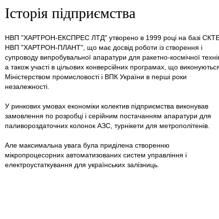
Історія підприємства
НВП "ХАРТРОН-ЕКСПРЕС ЛТД" утворено в 1999 році на базі СКТ
НВП "ХАРТРОН-ПЛАНТ", що має досвід роботи із створення і
супроводу випробувальної апаратури для ракетно-космічної техні
а також участі в цільових конверсійних програмах, що виконуютьс
Міністерством промисловості і ВПК України в перші роки
незалежності.
У ринкових умовах економіки колектив підприємства виконував
замовлення по розробці і серійним постачанням апаратури для
паливороздаточних колонок АЗС, турнікети для метрополітенів.
Але максимальна увага була приділена створенню
мікропроцесорних автоматизованих систем управління і
електроустаткування для українських залізниць.