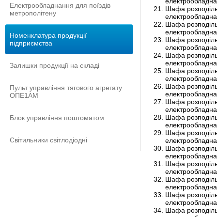
електрообладна
Електрообладнання для поїздів
Шафа розподіль
метрополітену
електрообладна
Шафа розподіль
електрообладна
Номенклатура продукції
Шафа розподіль
підприємства
електрообладна
Шафа розподіль
електрообладна
Залишки продукції на складі
Шафа розподіль
електрообладна
Шафа розподіль
Пульт управління тягового агрегату
електрообладна
ОПЕ1АМ
Шафа розподіль
електрообладна
Шафа розподіль
Блок управління поштоматом
електрообладна
Шафа розподіль
Світильники світлодіодні
електрообладна
Шафа розподіль
електрообладна
Шафа розподіль
електрообладна
Шафа розподіль
електрообладна
Шафа розподіль
електрообладна
Шафа розподіль