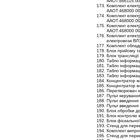
ААОТ.566115.0
Комплект елект
ААОТ.468000.0
Комплект елект
ААОТ.468000.00
Комплект елект
ААОТ.468000.00
Комплект електр
електровоза ВЛ
Комплект облад
Блок прийому т
Блок трансляції
Табло інформац
Табло інформац
Табло інформац
Табло інформац
Концентратор м
Концентратор м
Перетворювач н
Пульт керуванн
Пульт введення
Пульт введення
Блок обробки д
Блок контролю 
Блок фіскальної
Стенд для пере
Комплект випро
Стенд для пере