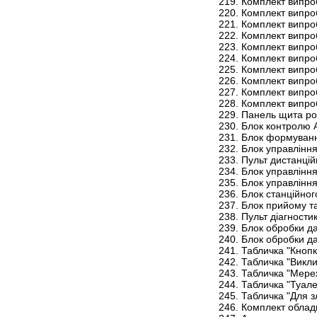
Комплект випро
Комплект випро
Комплект випро
Комплект випро
Комплект випро
Комплект випроб
Комплект випро
Комплект випро
Комплект випро
Комплект випро
Панель щита ро
Блок контролю 
Блок формуванн
Блок управлінн
Пульт дистанці
Блок управлінн
Блок управлінн
Блок станційно
Блок прийому та
Пульт діагност
Блок обробки д
Блок обробки д
Табличка "Кноп
Табличка "Викл
Табличка "Мере
Табличка "Туал
Табличка "Для 
Комплект облад