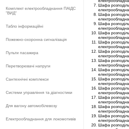
електрообладна
Шафа розподіль
Комплект електрообладнання ПАІДС
електрообладна
"ВИД"
Шафа розподіль
електрообладна
Шафа розподіль
Табло інформаційні
електрообладна
Шафа розподіль
електрообладна
Пожежно-охоронна сигналізація
Шафа розподіль
електрообладна
Шафа розподіль
Пульти пасажира
електрообладна
Шафа розподіль
електрообладна
Перетворювачі напруги
Шафа розподіль
електрообладна
Шафа розподіль
Сантехнічні комплекси
електрообладна
Шафа розподіль
Системи управління та діагностики
електрообладна
Шафа розподіль
електрообладна
Для вагону автомобілевозу
Шафа розподіль
електрообладна
Шафа розподіль
Електрообладнання для локомотивів
електрообладна
Шафа розподіль