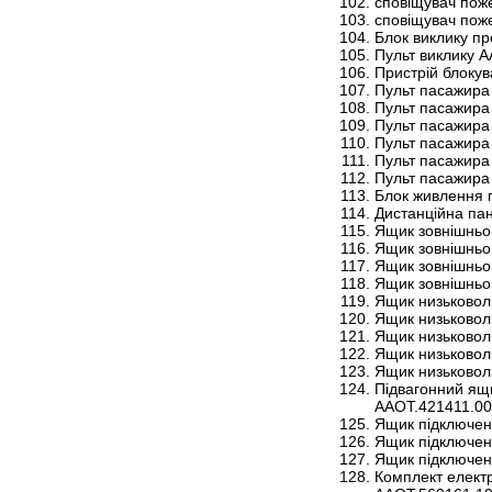
сповіщувач пож
сповіщувач пож
Блок виклику п
Пульт виклику 
Пристрій блоку
Пульт пасажира
Пульт пасажира
Пульт пасажира
Пульт пасажира
Пульт пасажира
Пульт пасажира
Блок живлення 
Дистанційна пан
Ящик зовнішньо
Ящик зовнішньо
Ящик зовнішньо
Ящик зовнішньо
Ящик низьковол
Ящик низьковол
Ящик низьковол
Ящик низьковол
Ящик низьковол
Підвагонний ящ
ААОТ.421411.0
Ящик підключен
Ящик підключен
Ящик підключен
Комплект елект