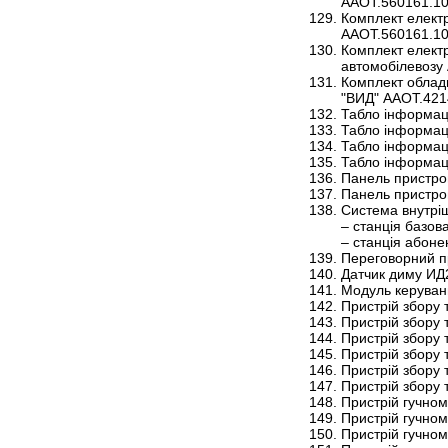
ААОТ.560161.10
Комплект елект
ААОТ.560161.10
Комплект електр
автомобілевозу
Комплект обладн
"ВИД" ААОТ.421
Табло інформац
Табло інформац
Табло інформац
Табло інформац
Панель пристро
Панель пристро
Система внутріш
– станція базо
– станція абон
Переговорний пр
Датчик диму ИД
Модуль керуван
Пристрій збору 
Пристрій збору 
Пристрій збору 
Пристрій збору 
Пристрій збору 
Пристрій збору 
Пристрій гучном
Пристрій гучном
Пристрій гучном