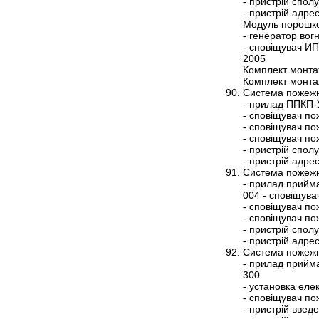
- пристрій спол
- пристрій адр
Модуль порошко
- генератор во
- сповіщувач ИП
2005
Комплект монта
Комплект монта
Система пожежн
- прилад ППКП-
- сповіщувач п
- сповіщувач п
- сповіщувач п
- пристрій спо
- пристрій адр
Система пожежн
- прилад прийм
004 - сповіщув
- сповіщувач п
- сповіщувач п
- пристрій спо
- пристрій адр
Система пожежн
- прилад прийм
300
- установка ел
- сповіщувач п
- пристрій вве