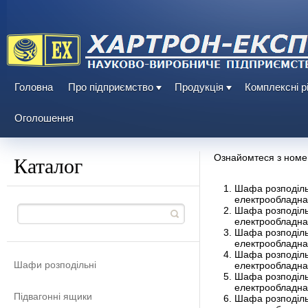
Головна
Про підприємство
Продукція
Комплексні р
Оголошення
Каталог
Ознайомтеся з номе
Шафа розподіль
електрообладна
Шафа розподіль
електрообладна
Шафа розподіль
електрообладна
Шафа розподіль
Шафи розподільні
електрообладна
Шафа розподіль
електрообладна
Підвагонні ящики
Шафа розподіль