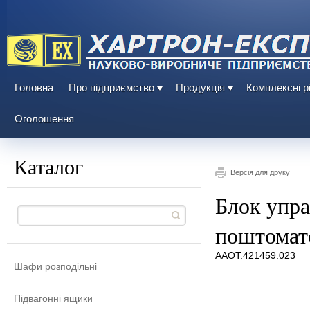
Головна
Про підприємство
Продукція
Комплексні р
Оголошення
Каталог
Версія для друку
Блок упра
поштомат
ААОТ.421459.023
Шафи розподільні
Підвагонні ящики