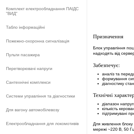
Комплект електрообладнання ПАІДС
"ВИД"
Табло інформаційні
Призначення
Пожежно-охоронна сигналізація
Блок управління по
надходять від серве
Пульти пасажира
Забезпечує:
Перетворювачі напруги
аналіз та перед
формування сигн
Сантехнічні комплекси
діагностику ста
Технічні характе
Системи управління та діагностики
діапазон напруг
кількість керова
Для вагону автомобілевозу
підтримувані пр
Електрообладнання для локомотивів
Для живлення блоку 
мережі ~220 B, 50 Гц