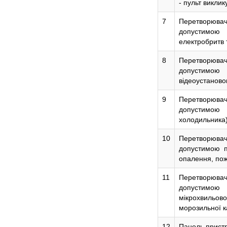
7
Перетворюва
допустимою
електробритв 
8
Перетворювач
допустимою
відеоустаново
9
Перетворювач
допустимою
холодильника
10
Перетворювач
допустимою п
опалення, пож
11
Перетворювач
допустимою
мікрохвильов
морозильної к
12
Панель прист