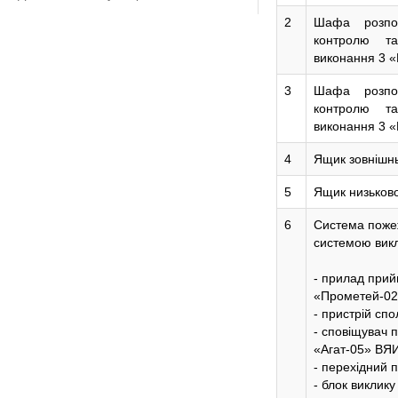
2
Шафа розпод
контролю т
виконання 3 «
3
Шафа розпод
контролю т
виконання 3 «
4
Ящик зовнішн
5
Ящик низьков
6
Система пожежн
системою викли
- прилад при
«Прометей-02
- пристрій сп
- сповіщувач 
«Агат-05» ВЯИ
- перехідний п
- блок виклику