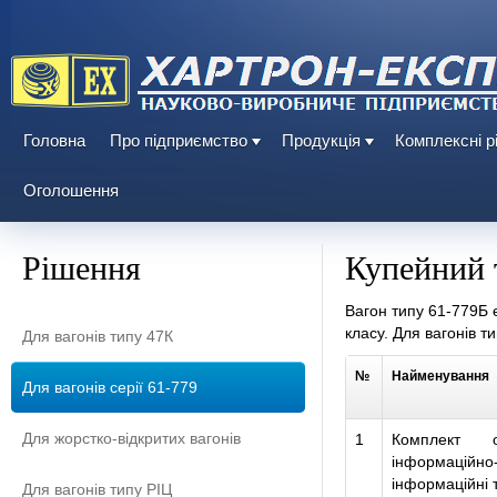
Головна
Про підприємство
Продукція
Комплексні р
Оголошення
Рішення
Купейний 
Вагон типу 61-779Б 
класу. Для вагонів 
Для вагонів типу 47К
№
Найменування
Для вагонів серії 61-779
Для жорстко-відкритих вагонів
1
Комплект о
інформаційно-
інформаційні 
Для вагонів типу РІЦ